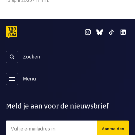
15 april 2025 - 11 min.
Zoeken
menu
Menu
Meld je aan voor de nieuwsbrief
Aanmelden