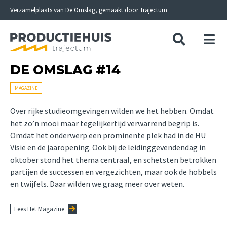
Skip
Verzamelplaats van De Omslag, gemaakt door Trajectum
to
content
DE OMSLAG #14
MAGAZINE
Over rijke studieomgevingen wilden we het hebben. Omdat
het zo’n mooi maar tegelijkertijd verwarrend begrip is.
Omdat het onderwerp een prominente plek had in de HU
Visie en de jaaropening. Ook bij de leidinggevendendag in
oktober stond het thema centraal, en schetsten betrokken
partijen de successen en vergezichten, maar ook de hobbels
en twijfels. Daar wilden we graag meer over weten.
Lees Het Magazine