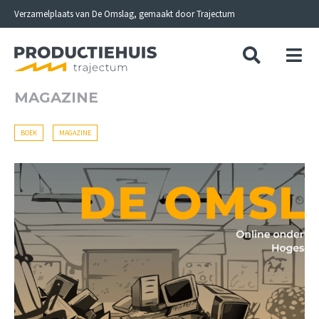
Skip
Verzamelplaats van De Omslag, gemaakt door Trajectum
to
content
MAGAZINE
BOEK
MAGAZINE