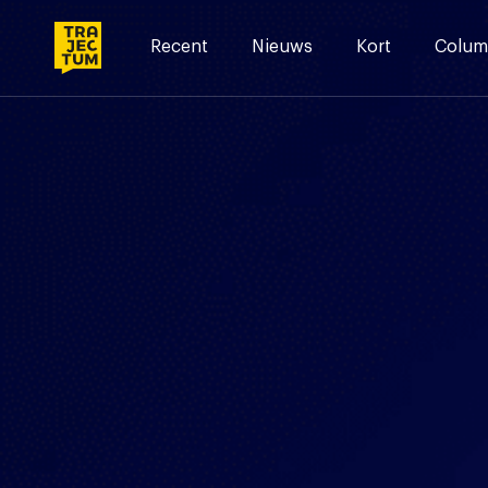
Skip
to
Recent
Nieuws
Kort
Colum
content