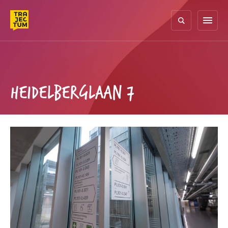
Skip
to
menu
content
HEIDELBERGLAAN 7