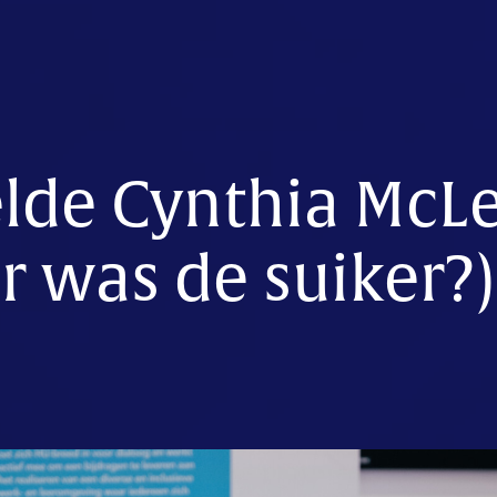
elde Cynthia McL
 was de suiker?)