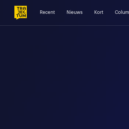
Skip
to
Recent
Nieuws
Kort
Colum
content