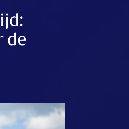
ijd:
r de