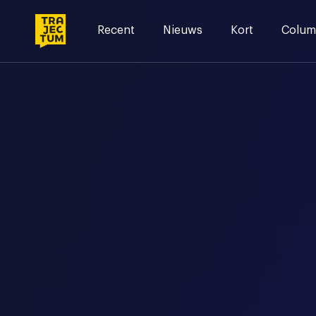
Skip
to
Recent
Nieuws
Kort
Colum
content