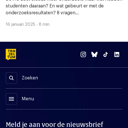
studenten daaraan? En wat gebeurt er met de
onderzoeksresultaten? 8 vragen...
16 januari 2025 - 8 min.
Zoeken
menu
Menu
Meld je aan voor de nieuwsbrief