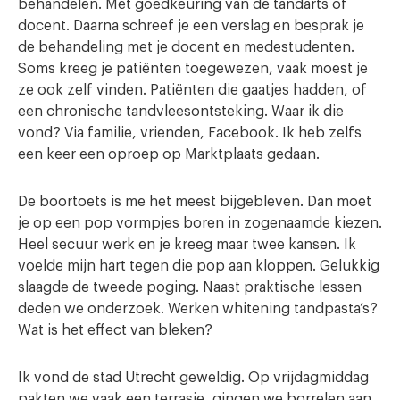
behandelen. Met goedkeuring van de tandarts of
docent. Daarna schreef je een verslag en besprak je
de behandeling met je docent en medestudenten.
Soms kreeg je patiënten toegewezen, vaak moest je
ze ook zelf vinden. Patiënten die gaatjes hadden, of
een chronische tandvleesontsteking. Waar ik die
vond? Via familie, vrienden, Facebook. Ik heb zelfs
een keer een oproep op Marktplaats gedaan.
De boortoets is me het meest bijgebleven. Dan moet
je op een pop vormpjes boren in zogenaamde kiezen.
Heel secuur werk en je kreeg maar twee kansen. Ik
voelde mijn hart tegen die pop aan kloppen. Gelukkig
slaagde de tweede poging. Naast praktische lessen
deden we onderzoek. Werken whitening tandpasta’s?
Wat is het effect van bleken?
Ik vond de stad Utrecht geweldig. Op vrijdagmiddag
pakten we vaak een terrasje, gingen we borrelen aan