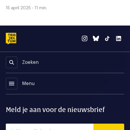
15 april 2025 - 11 min.
Zoeken
menu
Menu
Meld je aan voor de nieuwsbrief