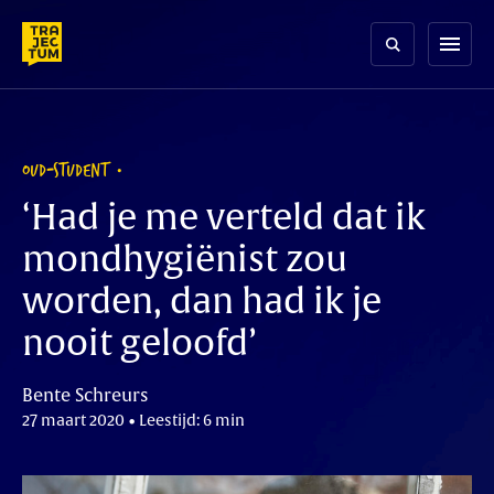
Skip
to
menu
content
OUD-STUDENT
‘Had je me verteld dat ik
mondhygiënist zou
worden, dan had ik je
nooit geloofd’
Bente Schreurs
27 maart 2020 • Leestijd: 6 min