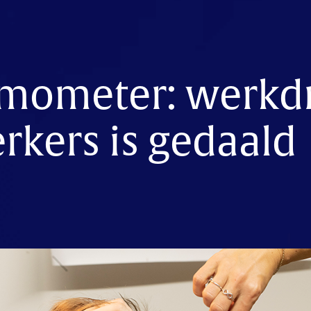
mometer: werkd
kers is gedaald
n