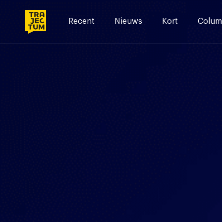
Skip
to
Recent
Nieuws
Kort
Colum
content