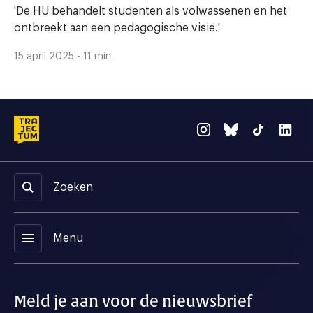
'De HU behandelt studenten als volwassenen en het
ontbreekt aan een pedagogische visie.'
15 april 2025 - 11 min.
Zoeken
menu
Menu
Meld je aan voor de nieuwsbrief