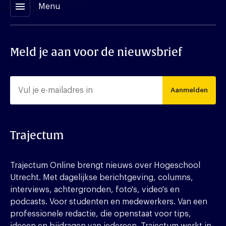
menu
Menu
Meld je aan voor de nieuwsbrief
Aanmelden
Trajectum
Trajectum Online brengt nieuws over Hogeschool
Utrecht. Met dagelijkse berichtgeving, columns,
interviews, achtergronden, foto's, video's en
podcasts. Voor studenten en medewerkers. Van een
professionele redactie, die openstaat voor tips,
ideeen en bijdragen van iedereen. Trajectum werkt in