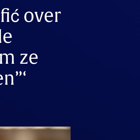
ić over
de
om ze
n”‘