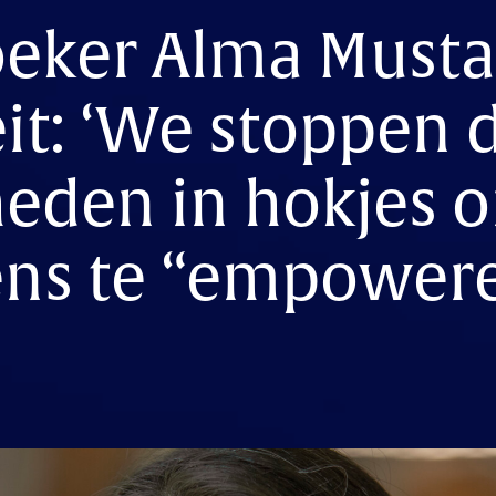
eker Alma Mustaf
eit: ‘We stoppen 
eden in hokjes 
ens te “empowere