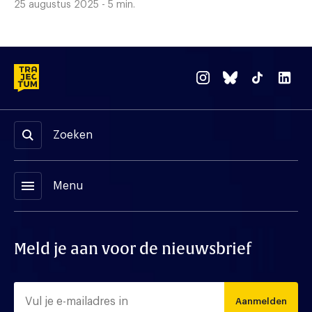
25 augustus 2025 - 5 min.
Zoeken
menu
Menu
Meld je aan voor de nieuwsbrief
Aanmelden