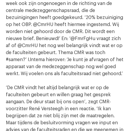
week ook zijn ongenoegen in de richting van de
centrale medezeggenschapsraad, die de
bezuinigingen heeft goedgekeurd. ‘20% bezuiniging
op het OBP. @CmrHU heeft hiermee ingestemd. Wij
worden niet gehoord door de CMR. Dit wordt een
nieuwe brief. Benieuwd!’ En: ‘@FmrFgHu vraagt zich
af of @CmrHU het nog wel belangrijk vindt wat er op
de faculteiten gebeurt. Thema CMR was toch
#samen?’ IJntema hierover: ‘Je kunt je afvragen of het
apparaat van de medezeggenschap nog wel goed
werkt. Wij voelen ons als faculteitsraad niet gehoord.’
‘De CMR vindt het altijd belangrijk wat er op de
faculteiten gebeurt en willen graag het gesprek
aangaan. De deur staat bij ons open’, zegt CMR-
voorzitter René Versteegh in een reactie. ‘Ik kan
begrijpen dat ze niet blij zijn met de maatregelen.
Maar tijdens de besluitvorming vragen we input en
advies van de faculteitsraden en die we meenemen in