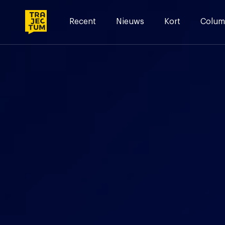
Skip
to
Recent
Nieuws
Kort
Colum
content