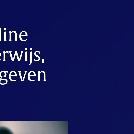
line
wijs,
pgeven