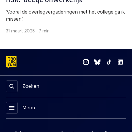
HSR. ‘Beetje onwerkelijk’
'Vooral de overlegvergaderingen met het college ga ik
missen.’
31 maart 2025 - 7 min.
Zoeken
menu
Menu