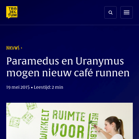
Skip
to
menu
content
NIEUWS
Paramedus en Uranymus
mogen nieuw café runnen
19 mei 2015 • Leestijd: 2 min