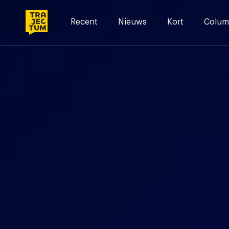
Skip
to
Recent
Nieuws
Kort
Colum
content