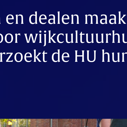
n en dealen maak
oor wijkcultuurh
rzoekt de HU hu