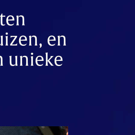
ten
uizen, en
n unieke