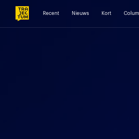
Skip
to
Recent
Nieuws
Kort
Colum
content