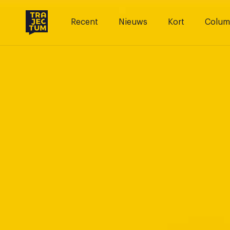
Skip
to
Recent
Nieuws
Kort
Colum
content