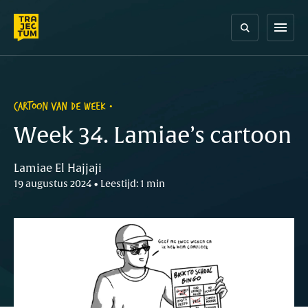
Skip
to
menu
content
CARTOON VAN DE WEEK
Week 34. Lamiae’s cartoon
Lamiae El Hajjaji
19 augustus 2024 • Leestijd: 1 min