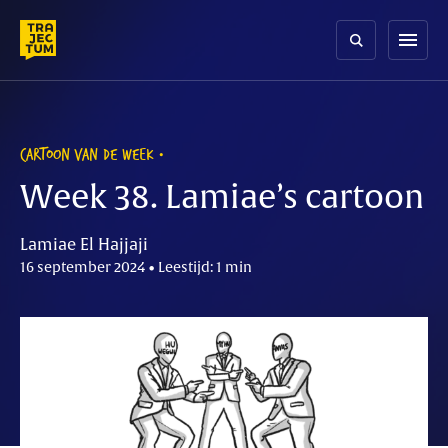
Skip
to
menu
content
CARTOON VAN DE WEEK
Week 38. Lamiae’s cartoon
Lamiae El Hajjaji
16 september 2024 • Leestijd: 1 min