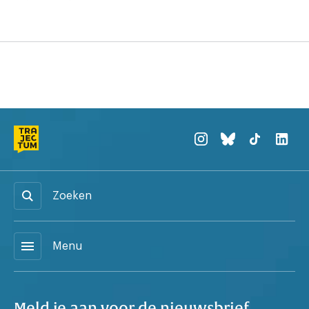
Zoeken
menu
Menu
Meld je aan voor de nieuwsbrief