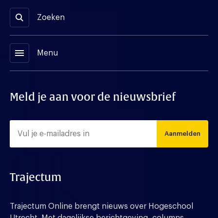
Zoeken
menu
Menu
Meld je aan voor de nieuwsbrief
Aanmelden
Trajectum
Trajectum Online brengt nieuws over Hogeschool
Utrecht. Met dagelijkse berichtgeving, columns,