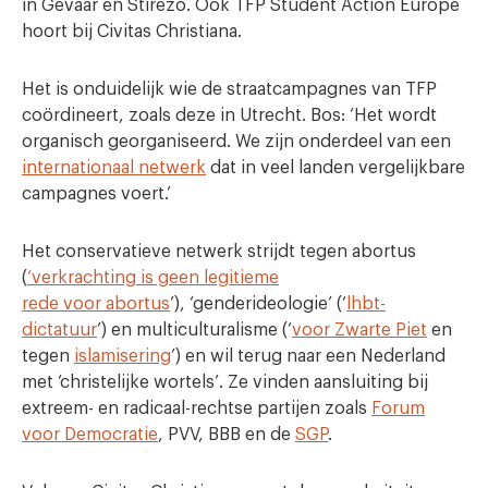
in Gevaar en Stirezo. Ook TFP Student Action Europe
hoort bij Civitas Christiana.
Het is onduidelijk wie de straatcampagnes van TFP
coördineert, zoals deze in Utrecht. Bos: ‘Het wordt
organisch georganiseerd. We zijn onderdeel van een
internationaal netwerk
dat in veel landen vergelijkbare
campagnes voert.’
Het conservatieve netwerk strijdt tegen abortus
(
‘verkrachting is geen legitieme
rede voor abortus
’), ‘genderideologie’ (‘
lhbt-
dictatuur
’) en multiculturalisme (‘
voor Zwarte Piet
en
tegen
islamisering
’) en wil terug naar een Nederland
met ‘christelijke wortels’. Ze vinden aansluiting bij
extreem- en radicaal-rechtse partijen zoals
Forum
voor Democratie
, PVV, BBB en de
SGP
.