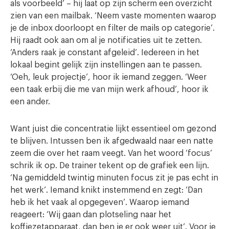
als voorbeeld’ – hij laat op zijn scherm een overzicht
zien van een mailbak. ‘Neem vaste momenten waarop
je de inbox doorloopt en filter de mails op categorie’.
Hij raadt ook aan om al je notificaties uit te zetten.
‘Anders raak je constant afgeleid’. Iedereen in het
lokaal begint gelijk zijn instellingen aan te passen.
‘Oeh, leuk projectje’, hoor ik iemand zeggen. ‘Weer
een taak erbij die me van mijn werk afhoud’, hoor ik
een ander.
Want juist die concentratie lijkt essentieel om gezond
te blijven. Intussen ben ik afgedwaald naar een natte
zeem die over het raam veegt. Van het woord ‘focus’
schrik ik op. De trainer tekent op de grafiek een lijn.
‘Na gemiddeld twintig minuten focus zit je pas echt in
het werk’. Iemand knikt instemmend en zegt: ‘Dan
heb ik het vaak al opgegeven’. Waarop iemand
reageert: ‘Wij gaan dan plotseling naar het
koffiezetapparaat, dan ben je er ook weer uit’. Voor je