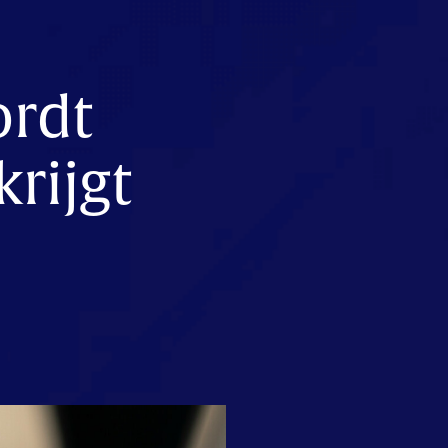
ordt
rijgt