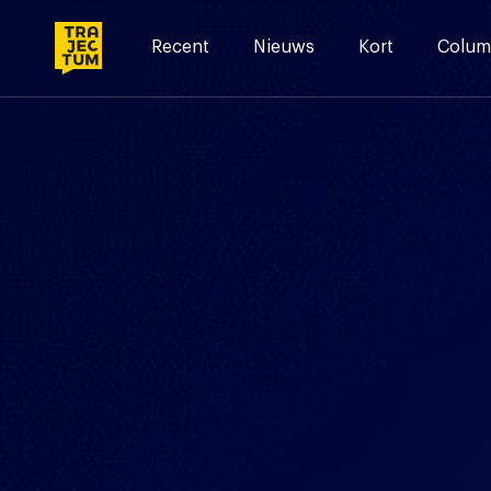
Skip
to
Recent
Nieuws
Kort
Colum
content