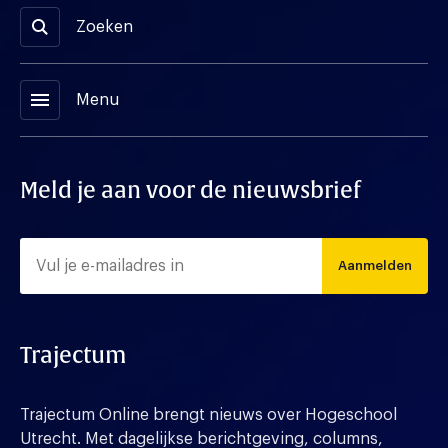
Zoeken
menu
Menu
Meld je aan voor de nieuwsbrief
Aanmelden
Trajectum
Trajectum Online brengt nieuws over Hogeschool
Utrecht. Met dagelijkse berichtgeving, columns,