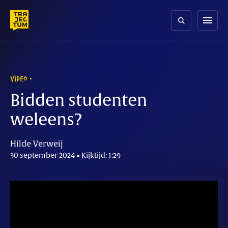
Skip
to
menu
content
VIDEO
Bidden studenten
weleens?
Hilde Verweij
30 september 2024 • Kijktijd: 1:29