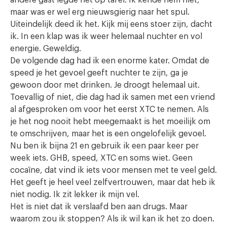
andere gast legde het op tafel. Ik kende hem niet,
maar was er wel erg nieuwsgierig naar het spul.
Uiteindelijk deed ik het. Kijk mij eens stoer zijn, dacht
ik. In een klap was ik weer helemaal nuchter en vol
energie. Geweldig.
De volgende dag had ik een enorme kater. Omdat de
speed je het gevoel geeft nuchter te zijn, ga je
gewoon door met drinken. Je droogt helemaal uit.
Toevallig of niet, die dag had ik samen met een vriend
al afgesproken om voor het eerst XTC te nemen. Als
je het nog nooit hebt meegemaakt is het moeilijk om
te omschrijven, maar het is een ongelofelijk gevoel.
Nu ben ik bijna 21 en gebruik ik een paar keer per
week iets. GHB, speed, XTC en soms wiet. Geen
cocaïne, dat vind ik iets voor mensen met te veel geld.
Het geeft je heel veel zelfvertrouwen, maar dat heb ik
niet nodig. Ik zit lekker ik mijn vel.
Het is niet dat ik verslaafd ben aan drugs. Maar
waarom zou ik stoppen? Als ik wil kan ik het zo doen.