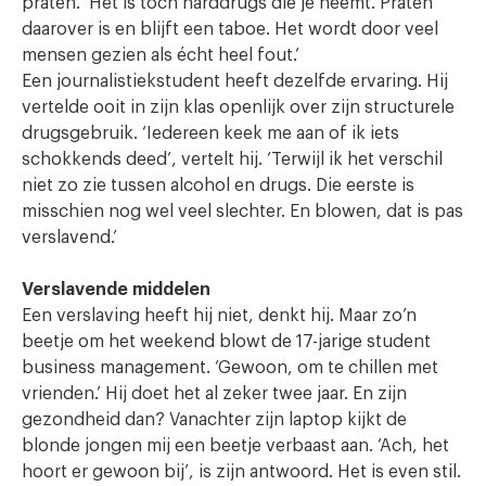
praten. ‘Het is toch harddrugs die je neemt. Praten
daarover is en blijft een taboe. Het wordt door veel
mensen gezien als écht heel fout.’
Een journalistiekstudent heeft dezelfde ervaring. Hij
vertelde ooit in zijn klas openlijk over zijn structurele
drugsgebruik. ‘Iedereen keek me aan of ik iets
schokkends deed’, vertelt hij. ‘Terwijl ik het verschil
niet zo zie tussen alcohol en drugs. Die eerste is
misschien nog wel veel slechter. En blowen, dat is pas
verslavend.’
Verslavende middelen
Een verslaving heeft hij niet, denkt hij. Maar zo’n
beetje om het weekend blowt de 17-jarige student
business management. ‘Gewoon, om te chillen met
vrienden.’ Hij doet het al zeker twee jaar. En zijn
gezondheid dan? Vanachter zijn laptop kijkt de
blonde jongen mij een beetje verbaast aan. ‘Ach, het
hoort er gewoon bij’, is zijn antwoord. Het is even stil.