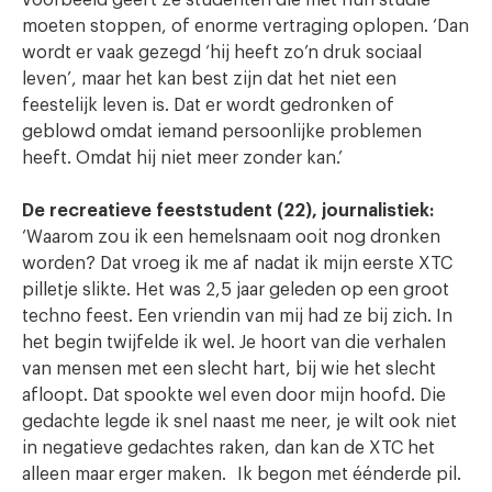
voorbeeld geeft ze studenten die met hun studie
moeten stoppen, of enorme vertraging oplopen. ‘Dan
wordt er vaak gezegd ‘hij heeft zo’n druk sociaal
leven’, maar het kan best zijn dat het niet een
feestelijk leven is. Dat er wordt gedronken of
geblowd omdat iemand persoonlijke problemen
heeft. Omdat hij niet meer zonder kan.’
De recreatieve feeststudent (22), journalistiek:
‘Waarom zou ik een hemelsnaam ooit nog dronken
worden? Dat vroeg ik me af nadat ik mijn eerste XTC
pilletje slikte. Het was 2,5 jaar geleden op een groot
techno feest. Een vriendin van mij had ze bij zich. In
het begin twijfelde ik wel. Je hoort van die verhalen
van mensen met een slecht hart, bij wie het slecht
afloopt. Dat spookte wel even door mijn hoofd. Die
gedachte legde ik snel naast me neer, je wilt ook niet
in negatieve gedachtes raken, dan kan de XTC het
alleen maar erger maken. Ik begon met éénderde pil.