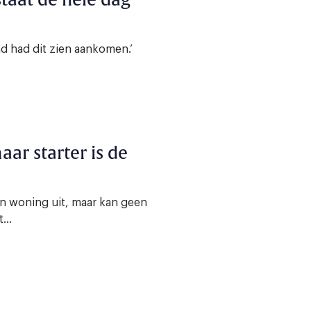
taat de hele dag
d had dit zien aankomen.’
ar starter is de
ijn woning uit, maar kan geen
...