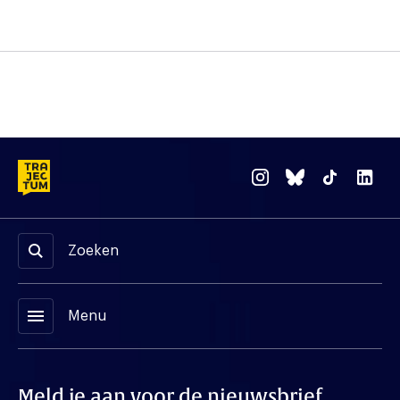
Zoeken
menu
Menu
Meld je aan voor de nieuwsbrief