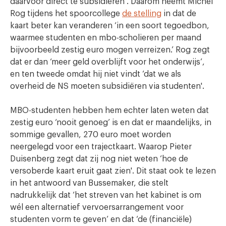
daarvoor direct te subsidiëren’. Daarom neemt Michel
Rog tijdens het spoorcollege
de stelling
in dat de
kaart beter kan veranderen ‘in een soort tegoedbon,
waarmee studenten en mbo-scholieren per maand
bijvoorbeeld zestig euro mogen verreizen.’ Rog zegt
dat er dan ‘meer geld overblijft voor het onderwijs’,
en ten tweede omdat hij niet vindt ‘dat we als
overheid de NS moeten subsidiëren via studenten'.
MBO-studenten hebben hem echter laten weten dat
zestig euro ‘nooit genoeg’ is en dat er maandelijks, in
sommige gevallen, 270 euro moet worden
neergelegd voor een trajectkaart. Waarop Pieter
Duisenberg zegt dat zij nog niet weten ‘hoe de
versoberde kaart eruit gaat zien'. Dit staat ook te lezen
in het antwoord van Bussemaker, die stelt
nadrukkelijk dat ‘het streven van het kabinet is om
wél een alternatief vervoersarrangement voor
studenten vorm te geven’ en dat ‘de (financiële)