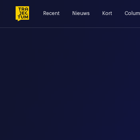
Skip
to
Recent
Nieuws
Kort
Colum
content