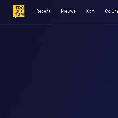
Skip
to
Recent
Nieuws
Kort
Colum
content