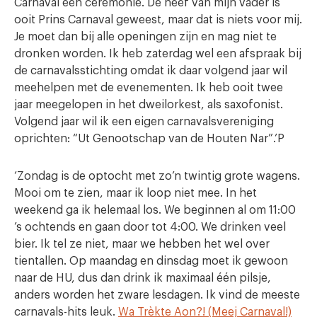
Carnaval een ceremonie. De neef van mijn vader is
ooit Prins Carnaval geweest, maar dat is niets voor mij.
Je moet dan bij alle openingen zijn en mag niet te
dronken worden. Ik heb zaterdag wel een afspraak bij
de carnavalsstichting omdat ik daar volgend jaar wil
meehelpen met de evenementen. Ik heb ooit twee
jaar meegelopen in het dweilorkest, als saxofonist.
Volgend jaar wil ik een eigen carnavalsvereniging
oprichten: “Ut Genootschap van de Houten Nar”.’P
‘Zondag is de optocht met zo’n twintig grote wagens.
Mooi om te zien, maar ik loop niet mee. In het
weekend ga ik helemaal los. We beginnen al om 11:00
’s ochtends en gaan door tot 4:00. We drinken veel
bier. Ik tel ze niet, maar we hebben het wel over
tientallen. Op maandag en dinsdag moet ik gewoon
naar de HU, dus dan drink ik maximaal één pilsje,
anders worden het zware lesdagen. Ik vind de meeste
carnavals-hits leuk.
Wa Trèkte Aon?! (Meej Carnaval!)