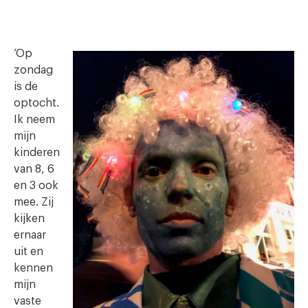
‘Op
zondag
is de
optocht.
Ik neem
mijn
kinderen
van 8, 6
en 3 ook
mee. Zij
kijken
ernaar
uit en
kennen
mijn
vaste