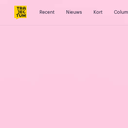
Skip
to
Recent
Nieuws
Kort
Colum
content