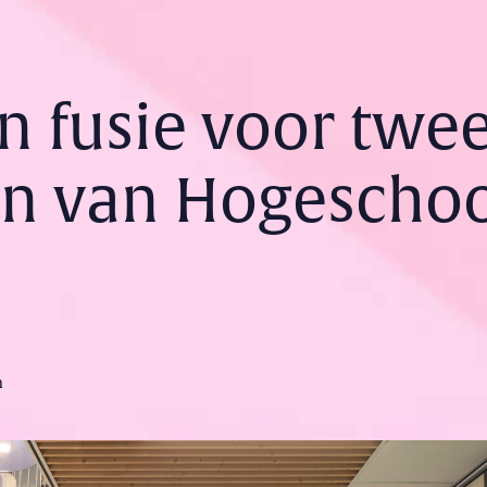
n fusie voor twe
en van Hogescho
n