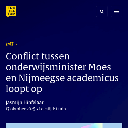
Skip
to
menu
content
KORT
Conflict tussen
onderwijsminister Moes
en Nijmeegse academicus
loopt op
Jasmijn Hinfelaar
17 oktober 2025 • Leestijd: 1 min