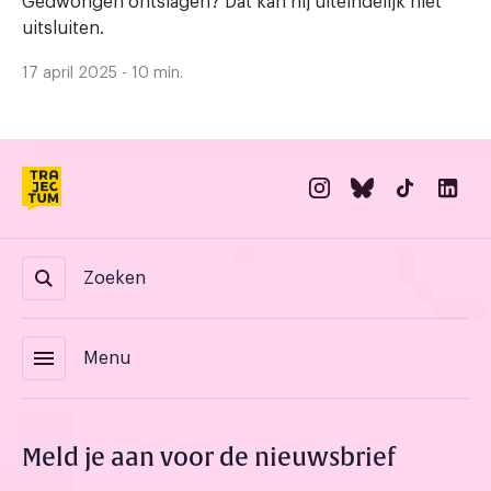
Gedwongen ontslagen? Dat kan hij uiteindelijk niet
uitsluiten.
17 april 2025 - 10 min.
Zoeken
menu
Menu
Meld je aan voor de nieuwsbrief