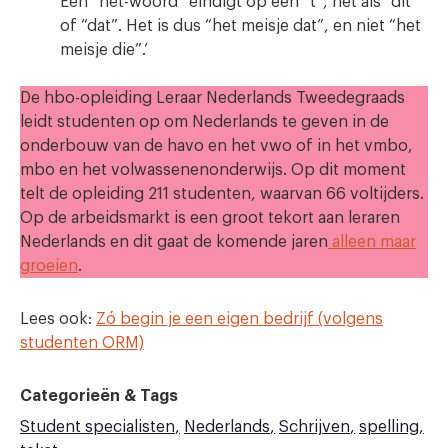
Een “het-woord” eindigt op een “t”, net als “dit”
of “dat”. Het is dus “het meisje dat”, en niet “het
meisje die”.’
De hbo-opleiding Leraar Nederlands Tweedegraads
leidt studenten op om Nederlands te geven in de
onderbouw van de havo en het vwo of in het vmbo,
mbo en het volwassenenonderwijs. Op dit moment
telt de opleiding 211 studenten, waarvan 66 voltijders.
Op de arbeidsmarkt is een groot tekort aan leraren
Nederlands en dit gaat de komende jaren
alleen maar
groeien
.
Lees ook:
Zó begin je een eigen bedrijf (volgens
studenten ORM)
Categorieën & Tags
Student specialisten
Nederlands
Schrijven
spelling