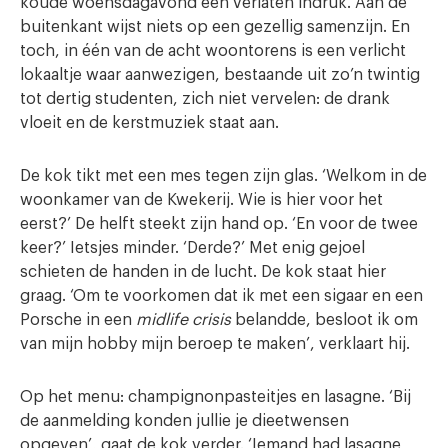
koude woensdagavond een verlaten indruk. Aan de
buitenkant wijst niets op een gezellig samenzijn. En
toch, in één van de acht woontorens is een verlicht
lokaaltje waar aanwezigen, bestaande uit zo’n twintig
tot dertig studenten, zich niet vervelen: de drank
vloeit en de kerstmuziek staat aan.
De kok tikt met een mes tegen zijn glas. ‘Welkom in de
woonkamer van de Kwekerij. Wie is hier voor het
eerst?’ De helft steekt zijn hand op. ‘En voor de twee
keer?’ Ietsjes minder. ‘Derde?’ Met enig gejoel
schieten de handen in de lucht. De kok staat hier
graag. ‘Om te voorkomen dat ik met een sigaar en een
Porsche in een
midlife crisis
belandde, besloot ik om
van mijn hobby mijn beroep te maken’, verklaart hij.
Op het menu: champignonpasteitjes en lasagne. ‘Bij
de aanmelding konden jullie je dieetwensen
opgeven’, gaat de kok verder. ‘Iemand had lasagne