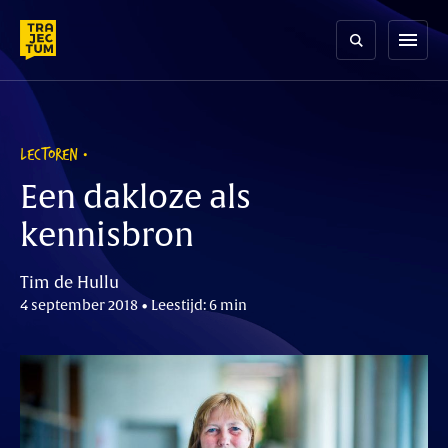
Skip
to
menu
content
LECTOREN
Een dakloze als
kennisbron
Tim de Hullu
4 september 2018 • Leestijd: 6 min