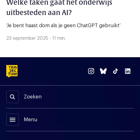
Welke taken gaat het onderwijs
uitbesteden aan AI?
‘Je bent haast dom als je geen ChatGPT gebruikt’
23 september 2025 - 11 min.
Zoeken
menu
Menu