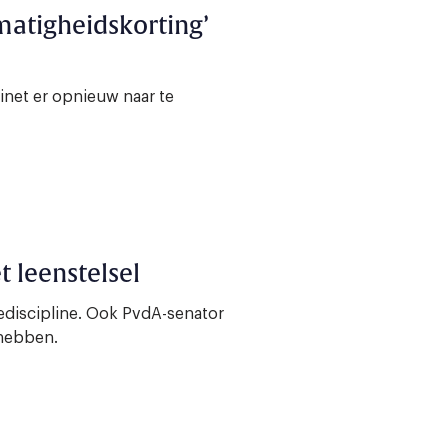
matigheidskorting’
binet er opnieuw naar te
 leenstelsel
ediscipline. Ook PvdA-senator
 hebben.