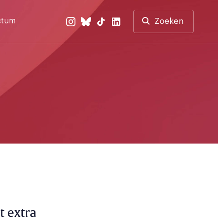
ctum
Zoeken
t extra