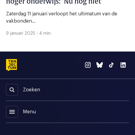
hoger onderwijs: ‘Nu nog niet’
Zaterdag 11 januari verloopt het ultimatum van de
vakbonden...
9 januari 2025 - 4 min.
Zoeken
menu
Menu