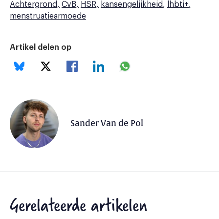
Achtergrond
CvB
HSR
kansengelijkheid
lhbti+
menstruatiearmoede
Artikel delen op
Sander Van de Pol
Gerelateerde artikelen