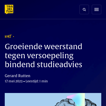
Skip
to
menu
content
KORT
Groeiende weerstand
tegen versoepeling
bindend studieadvies
Gerard Rutten
17 mei 2023 • Leestijd: 1 min