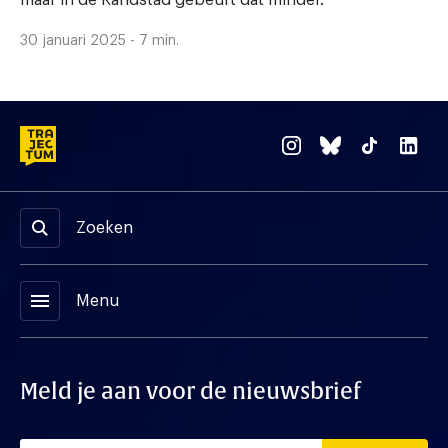
maar in de Randstad gebeurt dat minder.
30 januari 2025 - 7 min.
Zoeken
menu
Menu
Meld je aan voor de nieuwsbrief