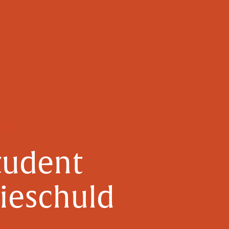
tudent
dieschuld