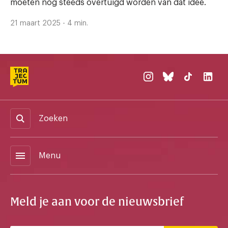
moeten nog steeds overtuigd worden van dat idee.
21 maart 2025 - 4 min.
Zoeken
menu
Menu
Meld je aan voor de nieuwsbrief