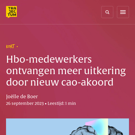
Skip
to
menu
content
KORT
Hbo-medewerkers
ontvangen meer uitkering
door nieuw cao-akoord
Joëlle de Boer
26 september 2023 • Leestijd: 1 min