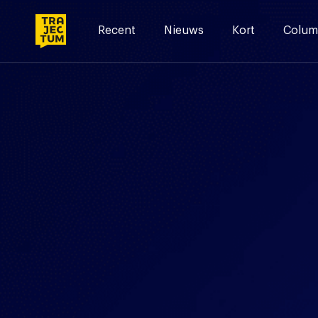
Skip
to
Recent
Nieuws
Kort
Colum
content