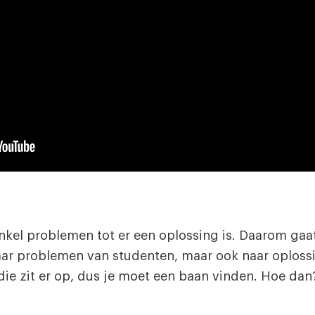
nkel problemen tot er een oplossing is. Daarom gaat
aar problemen van studenten, maar ook naar oplossi
udie zit er op, dus je moet een baan vinden. Hoe dan