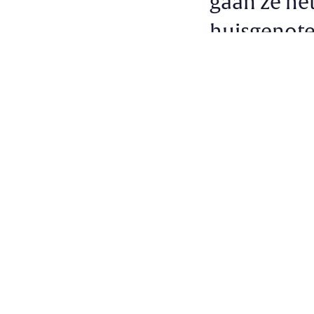
gaan ze he
huisgenoten
voetbalfees
redenen om
Categorieën & Tag
Video
Qatar
voetb
Artikel delen op