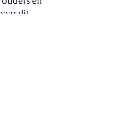
n ouders en
naar dit
 de