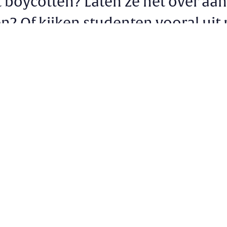
t boycotten? Laten ze het over aa
? Of kijken studenten vooral uit 
t? En: wat weten ze eigenlijk over
 dit WK te boycotten?
s
al