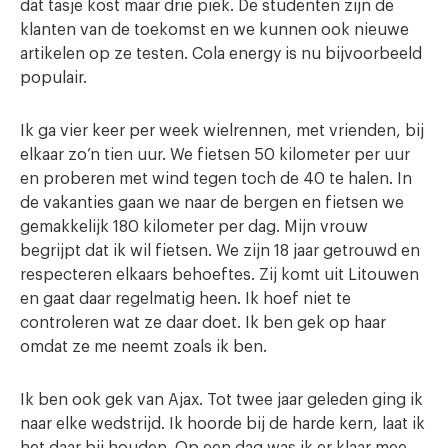
dat tasje kost maar drie piek. De studenten zijn de
klanten van de toekomst en we kunnen ook nieuwe
artikelen op ze testen. Cola energy is nu bijvoorbeeld
populair.
Ik ga vier keer per week wielrennen, met vrienden, bij
elkaar zo’n tien uur. We fietsen 50 kilometer per uur
en proberen met wind tegen toch de 40 te halen. In
de vakanties gaan we naar de bergen en fietsen we
gemakkelijk 180 kilometer per dag. Mijn vrouw
begrijpt dat ik wil fietsen. We zijn 18 jaar getrouwd en
respecteren elkaars behoeftes. Zij komt uit Litouwen
en gaat daar regelmatig heen. Ik hoef niet te
controleren wat ze daar doet. Ik ben gek op haar
omdat ze me neemt zoals ik ben.
Ik ben ook gek van Ajax. Tot twee jaar geleden ging ik
naar elke wedstrijd. Ik hoorde bij de harde kern, laat ik
het daar bij houden. Op een dag was ik er klaar mee.