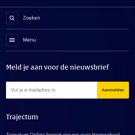
Zoeken
menu
Menu
Meld je aan voor de nieuwsbrief
Aanmelden
Trajectum
Trajectum Online brengt nieuws over Hogeschool