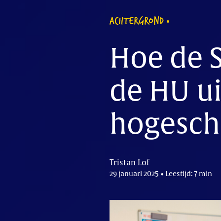
ACHTERGROND
Hoe de 
de HU ui
hogesch
Tristan Lof
29 januari 2025 • Leestijd: 7 min