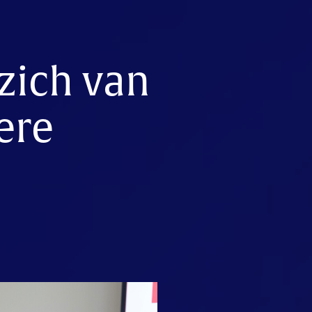
zich van
ere