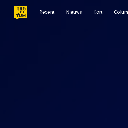
Skip
to
Recent
Nieuws
Kort
Colum
content